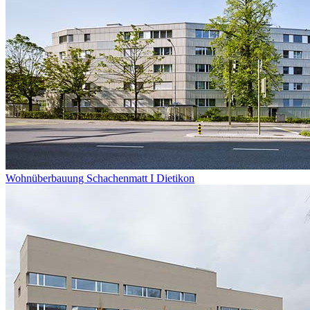
Wohnüberbauung Schachenmatt I Dietikon