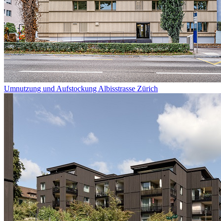
Umnutzung und Aufstockung Albisstrasse Zürich