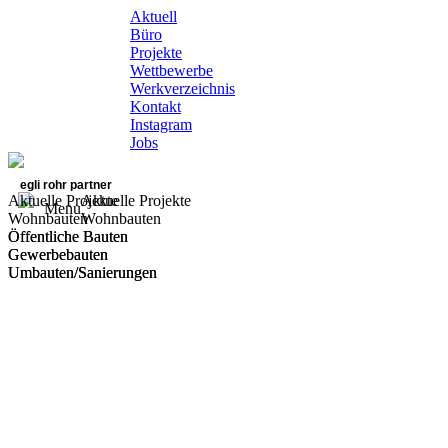
Aktuell
Büro
Projekte
Wettbewerbe
Werkverzeichnis
Kontakt
Instagram
Jobs
egli rohr partner
Aktuelle Projekte
Aktuelle Projekte
Menu
Wohnbauten
Wohnbauten
Öffentliche Bauten
Öffentliche Bauten
Gewerbebauten
Gewerbebauten
Umbauten/Sanierungen
Umbauten/Sanierungen