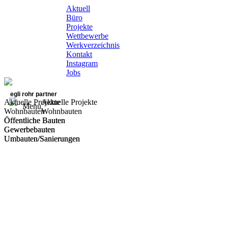
Aktuell
Büro
Projekte
Wettbewerbe
Werkverzeichnis
Kontakt
Instagram
Jobs
egli rohr partner
Aktuelle Projekte
Aktuelle Projekte
Menu
Wohnbauten
Wohnbauten
Öffentliche Bauten
Öffentliche Bauten
Gewerbebauten
Gewerbebauten
Umbauten/Sanierungen
Umbauten/Sanierungen