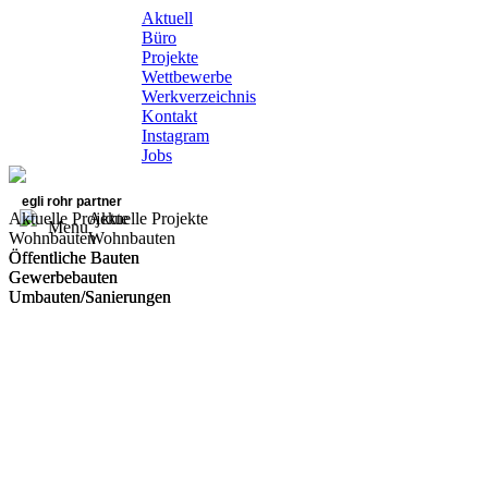
Aktuell
Büro
Projekte
Wettbewerbe
Werkverzeichnis
Kontakt
Instagram
Jobs
egli rohr partner
Aktuelle Projekte
Aktuelle Projekte
Menu
Wohnbauten
Wohnbauten
Öffentliche Bauten
Öffentliche Bauten
Gewerbebauten
Gewerbebauten
Umbauten/Sanierungen
Umbauten/Sanierungen