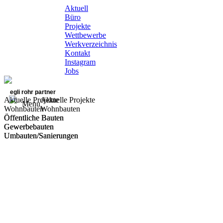
Aktuell
Büro
Projekte
Wettbewerbe
Werkverzeichnis
Kontakt
Instagram
Jobs
egli rohr partner
Aktuelle Projekte
Aktuelle Projekte
Menu
Wohnbauten
Wohnbauten
Öffentliche Bauten
Öffentliche Bauten
Gewerbebauten
Gewerbebauten
Umbauten/Sanierungen
Umbauten/Sanierungen