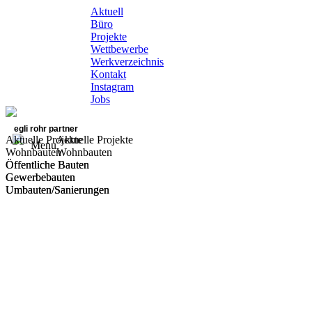
Aktuell
Büro
Projekte
Wettbewerbe
Werkverzeichnis
Kontakt
Instagram
Jobs
egli rohr partner
Aktuelle Projekte
Aktuelle Projekte
Menu
Wohnbauten
Wohnbauten
Öffentliche Bauten
Öffentliche Bauten
Gewerbebauten
Gewerbebauten
Umbauten/Sanierungen
Umbauten/Sanierungen