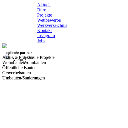
Aktuell
Büro
Projekte
Wettbewerbe
Werkverzeichnis
Kontakt
Instagram
Jobs
egli rohr partner
Aktuelle Projekte
Aktuelle Projekte
Menu
Wohnbauten
Wohnbauten
Öffentliche Bauten
Öffentliche Bauten
Gewerbebauten
Gewerbebauten
Umbauten/Sanierungen
Umbauten/Sanierungen