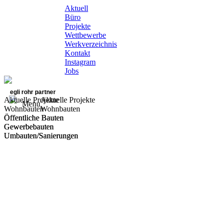
Aktuell
Büro
Projekte
Wettbewerbe
Werkverzeichnis
Kontakt
Instagram
Jobs
egli rohr partner
Aktuelle Projekte
Aktuelle Projekte
Menu
Wohnbauten
Wohnbauten
Öffentliche Bauten
Öffentliche Bauten
Gewerbebauten
Gewerbebauten
Umbauten/Sanierungen
Umbauten/Sanierungen