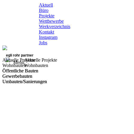
Aktuell
Büro
Projekte
Wettbewerbe
Werkverzeichnis
Kontakt
Instagram
Jobs
egli rohr partner
Aktuelle Projekte
Aktuelle Projekte
Menu
Wohnbauten
Wohnbauten
Öffentliche Bauten
Öffentliche Bauten
Gewerbebauten
Gewerbebauten
Umbauten/Sanierungen
Umbauten/Sanierungen