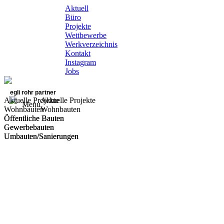
Aktuell
Büro
Projekte
Wettbewerbe
Werkverzeichnis
Kontakt
Instagram
Jobs
egli rohr partner
Aktuelle Projekte
Aktuelle Projekte
Menu
Wohnbauten
Wohnbauten
Öffentliche Bauten
Öffentliche Bauten
Gewerbebauten
Gewerbebauten
Umbauten/Sanierungen
Umbauten/Sanierungen