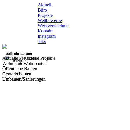
Aktuell
Büro
Projekte
Wettbewerbe
Werkverzeichnis
Kontakt
Instagram
Jobs
egli rohr partner
Aktuelle Projekte
Aktuelle Projekte
Menu
Wohnbauten
Wohnbauten
Öffentliche Bauten
Öffentliche Bauten
Gewerbebauten
Gewerbebauten
Umbauten/Sanierungen
Umbauten/Sanierungen