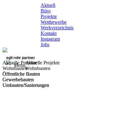
Aktuell
Büro
Projekte
Wettbewerbe
Werkverzeichnis
Kontakt
Instagram
Jobs
egli rohr partner
Aktuelle Projekte
Aktuelle Projekte
Menu
Wohnbauten
Wohnbauten
Öffentliche Bauten
Öffentliche Bauten
Gewerbebauten
Gewerbebauten
Umbauten/Sanierungen
Umbauten/Sanierungen