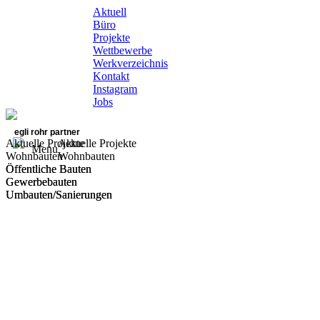
Aktuell
Büro
Projekte
Wettbewerbe
Werkverzeichnis
Kontakt
Instagram
Jobs
egli rohr partner
Aktuelle Projekte
Aktuelle Projekte
Menu
Wohnbauten
Wohnbauten
Öffentliche Bauten
Öffentliche Bauten
Gewerbebauten
Gewerbebauten
Umbauten/Sanierungen
Umbauten/Sanierungen