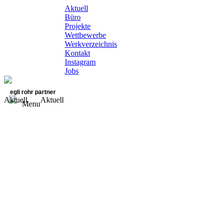
Aktuell
Büro
Projekte
Wettbewerbe
Werkverzeichnis
Kontakt
Instagram
Jobs
egli rohr partner
Aktuell
Aktuell
Menu