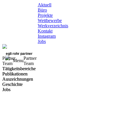
Aktuell
Büro
Projekte
Wettbewerbe
Werkverzeichnis
Kontakt
Instagram
Jobs
egli rohr partner
Partner
Partner
Menu
Team
Team
Tätigkeitsbereiche
Tätigkeitsbereiche
Publikationen
Publikationen
Auszeichnungen
Auszeichnungen
Geschichte
Geschichte
Jobs
Jobs