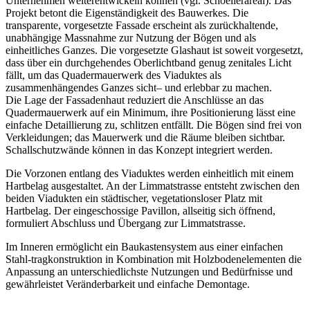
Unternehmen weiterentwickeln können (vgl. Schoellerareal). Das
Projekt betont die Eigenständigkeit des Bauwerkes. Die
transparente, vorgesetzte Fassade erscheint als zurückhaltende,
unabhängige Massnahme zur Nutzung der Bögen und als
einheitliches Ganzes. Die vorgesetzte Glashaut ist soweit vorgesetzt,
dass über ein durchgehendes Oberlichtband genug zenitales Licht
fällt, um das Quadermauerwerk des Viaduktes als
zusammenhängendes Ganzes sicht– und erlebbar zu machen.
Die Lage der Fassadenhaut reduziert die Anschlüsse an das
Quadermauerwerk auf ein Minimum, ihre Positionierung lässt eine
einfache Detaillierung zu, schlitzen entfällt. Die Bögen sind frei von
Verkleidungen; das Mauerwerk und die Räume bleiben sichtbar.
Schallschutzwände können in das Konzept integriert werden.
Die Vorzonen entlang des Viaduktes werden einheitlich mit einem
Hartbelag ausgestaltet. An der Limmatstrasse entsteht zwischen den
beiden Viadukten ein städtischer, vegetationsloser Platz mit
Hartbelag. Der eingeschossige Pavillon, allseitig sich öffnend,
formuliert Abschluss und Übergang zur Limmatstrasse.
Im Inneren ermöglicht ein Baukastensystem aus einer einfachen
Stahl-tragkonstruktion in Kombination mit Holzbodenelementen die
Anpassung an unterschiedlichste Nutzungen und Bedürfnisse und
gewährleistet Veränderbarkeit und einfache Demontage.