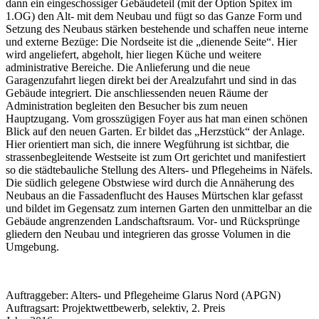
dann ein eingeschossiger Gebäudeteil (mit der Option Spitex im
1.OG) den Alt- mit dem Neubau und fügt so das Ganze Form und
Setzung des Neubaus stärken bestehende und schaffen neue interne
und externe Bezüge: Die Nordseite ist die „dienende Seite“. Hier
wird angeliefert, abgeholt, hier liegen Küche und weitere
administrative Bereiche. Die Anlieferung und die neue
Garagenzufahrt liegen direkt bei der Arealzufahrt und sind in das
Gebäude integriert. Die anschliessenden neuen Räume der
Administration begleiten den Besucher bis zum neuen
Hauptzugang. Vom grosszügigen Foyer aus hat man einen schönen
Blick auf den neuen Garten. Er bildet das „Herzstück“ der Anlage.
Hier orientiert man sich, die innere Wegführung ist sichtbar, die
strassenbegleitende Westseite ist zum Ort gerichtet und manifestiert
so die städtebauliche Stellung des Alters- und Pflegeheims in Näfels.
Die südlich gelegene Obstwiese wird durch die Annäherung des
Neubaus an die Fassadenflucht des Hauses Mürtschen klar gefasst
und bildet im Gegensatz zum internen Garten den unmittelbar an die
Gebäude angrenzenden Landschaftsraum. Vor- und Rücksprünge
gliedern den Neubau und integrieren das grosse Volumen in die
Umgebung.
Auftraggeber: Alters- und Pflegeheime Glarus Nord (APGN)
Auftragsart: Projektwettbewerb, selektiv, 2. Preis