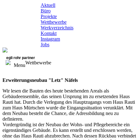
Aktuell
Büro
Projekte
Wettbewerbe
Werkverzeichnis
Kontakt
Instagram
Jobs
egli rohr partner
Wettbewerbe
Menu
Erweiterungsneubau "Letz" Näfels
Wir lesen die Bauten des heute bestehenden Areals als
Gebäudeensemble, das seinen Ursprung im zu ersetzenden Haus
Rauti hat. Durch die Verlegung des Hauptzugangs vom Haus Rauti
zum Haus Mürtschen wurde die Eingangssituation verunklärt. Mit
dem Neubau besteht die Chance, die Adressbildung neu zu
definieren.
Vordergründig ist der Neubau der Wohn- und Pflegebereiche ein
eigenständiges Gebäude. Es kann erstellt und erschlossen werden,
ohne das Haus Rauti abzubrechen. Nach dessen Rückbau verbindet