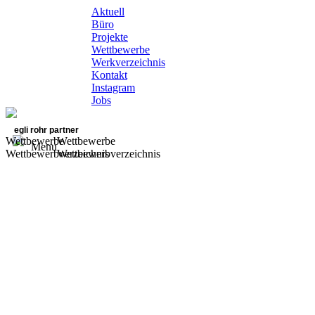
Aktuell
Büro
Projekte
Wettbewerbe
Werkverzeichnis
Kontakt
Instagram
Jobs
egli rohr partner
Wettbewerbe
Wettbewerbe
Menu
Wettbewerbverzeichnis
Wettbewerbverzeichnis