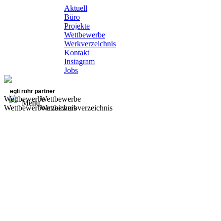
Aktuell
Büro
Projekte
Wettbewerbe
Werkverzeichnis
Kontakt
Instagram
Jobs
egli rohr partner
Wettbewerbe
Wettbewerbe
Menu
Wettbewerbverzeichnis
Wettbewerbverzeichnis