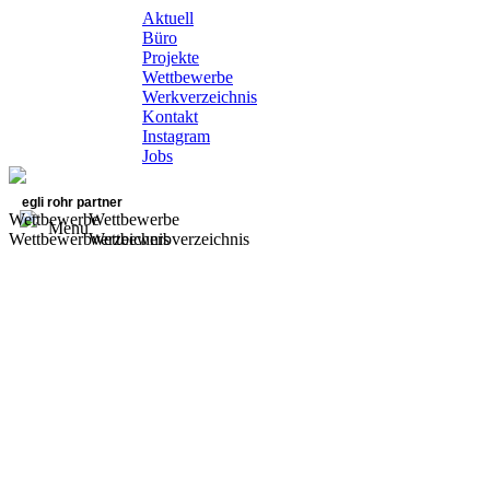
Aktuell
Büro
Projekte
Wettbewerbe
Werkverzeichnis
Kontakt
Instagram
Jobs
egli rohr partner
Wettbewerbe
Wettbewerbe
Menu
Wettbewerbverzeichnis
Wettbewerbverzeichnis