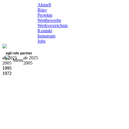
Aktuell
Büro
Projekte
Wettbewerbe
Werkverzeichnis
Kontakt
Instagram
Jobs
egli rohr partner
ab 2025
ab 2025
Menu
2005
2005
1995
1995
1972
1972