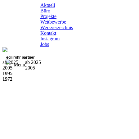
Aktuell
Büro
Projekte
Wettbewerbe
Werkverzeichnis
Kontakt
Instagram
Jobs
egli rohr partner
ab 2025
ab 2025
Menu
2005
2005
1995
1995
1972
1972