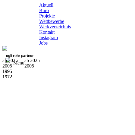
Aktuell
Büro
Projekte
Wettbewerbe
Werkverzeichnis
Kontakt
Instagram
Jobs
egli rohr partner
ab 2025
ab 2025
Menu
2005
2005
1995
1995
1972
1972