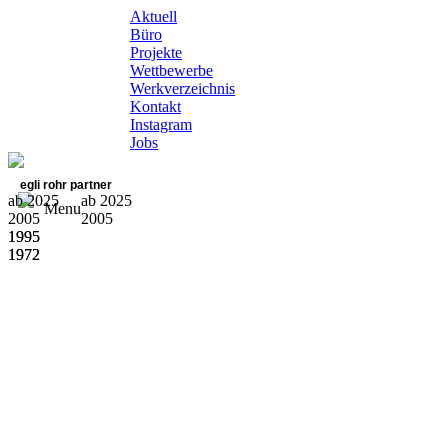
Aktuell
Büro
Projekte
Wettbewerbe
Werkverzeichnis
Kontakt
Instagram
Jobs
egli rohr partner
ab 2025
ab 2025
Menu
2005
2005
1995
1995
1972
1972