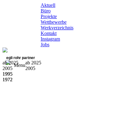
Aktuell
Büro
Projekte
Wettbewerbe
Werkverzeichnis
Kontakt
Instagram
Jobs
egli rohr partner
ab 2025
ab 2025
Menu
2005
2005
1995
1995
1972
1972