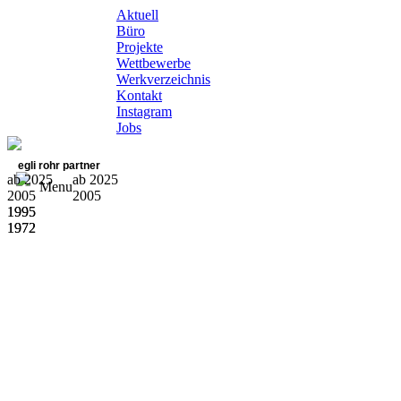
Aktuell
Büro
Projekte
Wettbewerbe
Werkverzeichnis
Kontakt
Instagram
Jobs
egli rohr partner
ab 2025
ab 2025
Menu
2005
2005
1995
1995
1972
1972