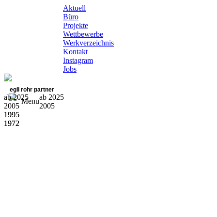
Aktuell
Büro
Projekte
Wettbewerbe
Werkverzeichnis
Kontakt
Instagram
Jobs
egli rohr partner
ab 2025
ab 2025
Menu
2005
2005
1995
1995
1972
1972