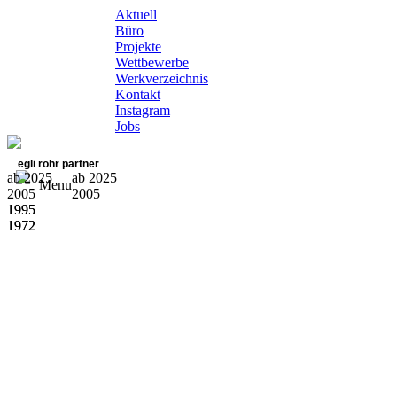
Aktuell
Büro
Projekte
Wettbewerbe
Werkverzeichnis
Kontakt
Instagram
Jobs
egli rohr partner
ab 2025
ab 2025
Menu
2005
2005
1995
1995
1972
1972