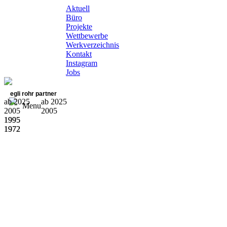
Aktuell
Büro
Projekte
Wettbewerbe
Werkverzeichnis
Kontakt
Instagram
Jobs
egli rohr partner
ab 2025
ab 2025
Menu
2005
2005
1995
1995
1972
1972