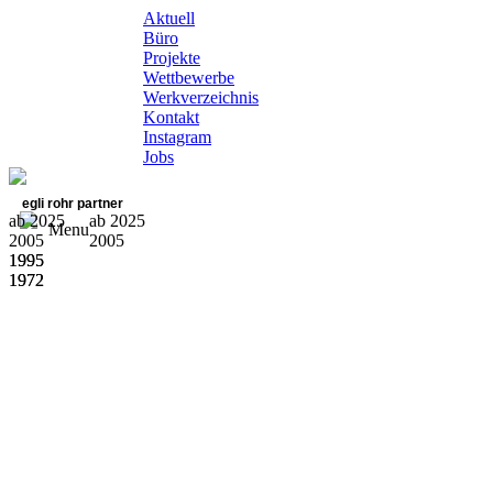
Aktuell
Büro
Projekte
Wettbewerbe
Werkverzeichnis
Kontakt
Instagram
Jobs
egli rohr partner
ab 2025
ab 2025
Menu
2005
2005
1995
1995
1972
1972