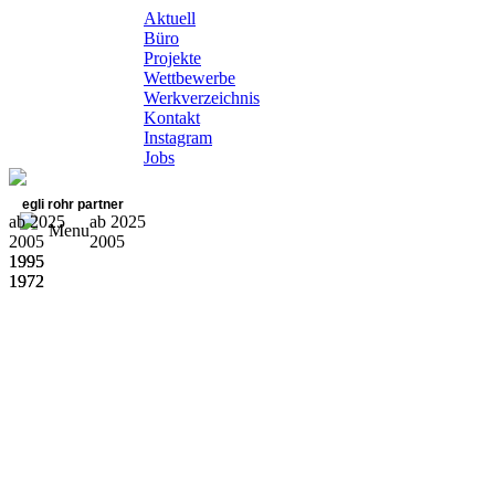
Aktuell
Büro
Projekte
Wettbewerbe
Werkverzeichnis
Kontakt
Instagram
Jobs
egli rohr partner
ab 2025
ab 2025
Menu
2005
2005
1995
1995
1972
1972