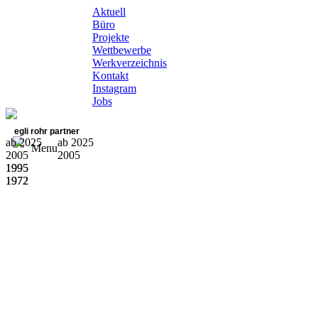
Aktuell
Büro
Projekte
Wettbewerbe
Werkverzeichnis
Kontakt
Instagram
Jobs
egli rohr partner
ab 2025
ab 2025
Menu
2005
2005
1995
1995
1972
1972