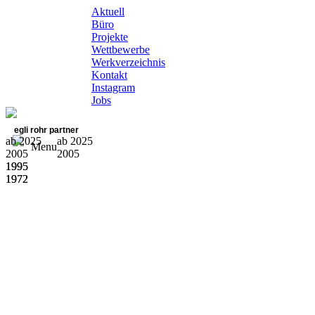
Aktuell
Büro
Projekte
Wettbewerbe
Werkverzeichnis
Kontakt
Instagram
Jobs
egli rohr partner
ab 2025
ab 2025
Menu
2005
2005
1995
1995
1972
1972