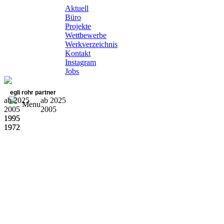
Aktuell
Büro
Projekte
Wettbewerbe
Werkverzeichnis
Kontakt
Instagram
Jobs
egli rohr partner
ab 2025
ab 2025
Menu
2005
2005
1995
1995
1972
1972