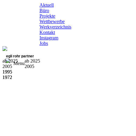
Aktuell
Büro
Projekte
Wettbewerbe
Werkverzeichnis
Kontakt
Instagram
Jobs
egli rohr partner
ab 2025
ab 2025
Menu
2005
2005
1995
1995
1972
1972