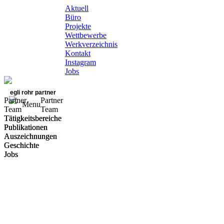
Aktuell
Büro
Projekte
Wettbewerbe
Werkverzeichnis
Kontakt
Instagram
Jobs
egli rohr partner
Partner
Partner
Menu
Team
Team
Tätigkeitsbereiche
Tätigkeitsbereiche
Publikationen
Publikationen
Auszeichnungen
Auszeichnungen
Geschichte
Geschichte
Jobs
Jobs