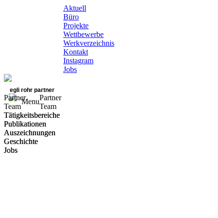
Aktuell
Büro
Projekte
Wettbewerbe
Werkverzeichnis
Kontakt
Instagram
Jobs
egli rohr partner
Partner
Partner
Menu
Team
Team
Tätigkeitsbereiche
Tätigkeitsbereiche
Publikationen
Publikationen
Auszeichnungen
Auszeichnungen
Geschichte
Geschichte
Jobs
Jobs