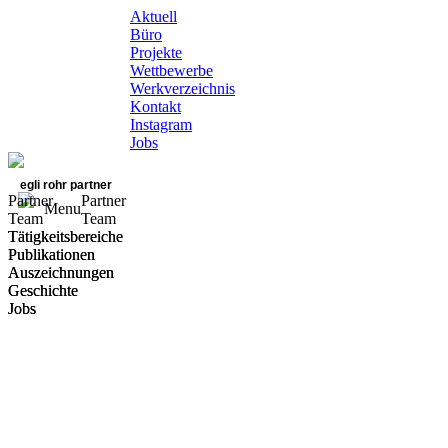
Aktuell
Büro
Projekte
Wettbewerbe
Werkverzeichnis
Kontakt
Instagram
Jobs
egli rohr partner
Partner
Partner
Menu
Team
Team
Tätigkeitsbereiche
Tätigkeitsbereiche
Publikationen
Publikationen
Auszeichnungen
Auszeichnungen
Geschichte
Geschichte
Jobs
Jobs