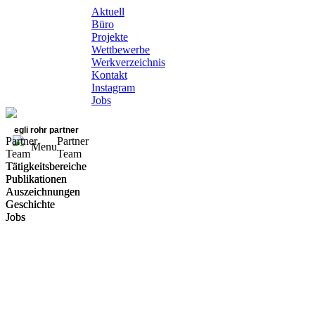
Aktuell
Büro
Projekte
Wettbewerbe
Werkverzeichnis
Kontakt
Instagram
Jobs
egli rohr partner
Partner
Partner
Menu
Team
Team
Tätigkeitsbereiche
Tätigkeitsbereiche
Publikationen
Publikationen
Auszeichnungen
Auszeichnungen
Geschichte
Geschichte
Jobs
Jobs