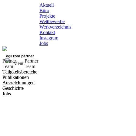
Aktuell
Büro
Projekte
Wettbewerbe
Werkverzeichnis
Kontakt
Instagram
Jobs
egli rohr partner
Partner
Partner
Menu
Team
Team
Tätigkeitsbereiche
Tätigkeitsbereiche
Publikationen
Publikationen
Auszeichnungen
Auszeichnungen
Geschichte
Geschichte
Jobs
Jobs