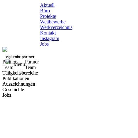
Aktuell
Büro
Projekte
Wettbewerbe
Werkverzeichnis
Kontakt
Instagram
Jobs
egli rohr partner
Partner
Partner
Menu
Team
Team
Tätigkeitsbereiche
Tätigkeitsbereiche
Publikationen
Publikationen
Auszeichnungen
Auszeichnungen
Geschichte
Geschichte
Jobs
Jobs