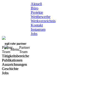
Aktuell
Büro
Projekte
Wettbewerbe
Werkverzeichnis
Kontakt
Instagram
Jobs
egli rohr partner
Partner
Partner
Menu
Team
Team
Tätigkeitsbereiche
Tätigkeitsbereiche
Publikationen
Publikationen
Auszeichnungen
Auszeichnungen
Geschichte
Geschichte
Jobs
Jobs