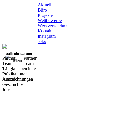
Aktuell
Büro
Projekte
Wettbewerbe
Werkverzeichnis
Kontakt
Instagram
Jobs
egli rohr partner
Partner
Partner
Menu
Team
Team
Tätigkeitsbereiche
Tätigkeitsbereiche
Publikationen
Publikationen
Auszeichnungen
Auszeichnungen
Geschichte
Geschichte
Jobs
Jobs