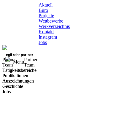
Aktuell
Büro
Projekte
Wettbewerbe
Werkverzeichnis
Kontakt
Instagram
Jobs
egli rohr partner
Partner
Partner
Menu
Team
Team
Tätigkeitsbereiche
Tätigkeitsbereiche
Publikationen
Publikationen
Auszeichnungen
Auszeichnungen
Geschichte
Geschichte
Jobs
Jobs