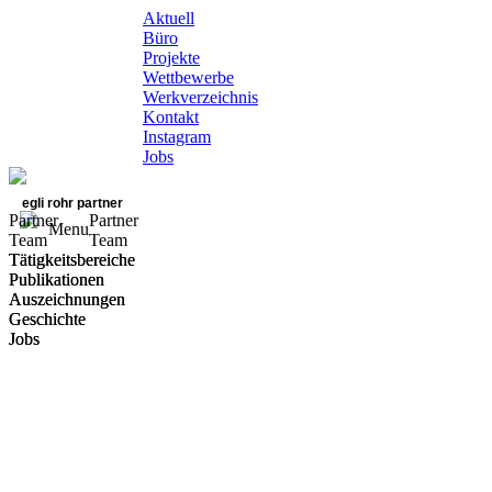
Aktuell
Büro
Projekte
Wettbewerbe
Werkverzeichnis
Kontakt
Instagram
Jobs
egli rohr partner
Partner
Partner
Menu
Team
Team
Tätigkeitsbereiche
Tätigkeitsbereiche
Publikationen
Publikationen
Auszeichnungen
Auszeichnungen
Geschichte
Geschichte
Jobs
Jobs