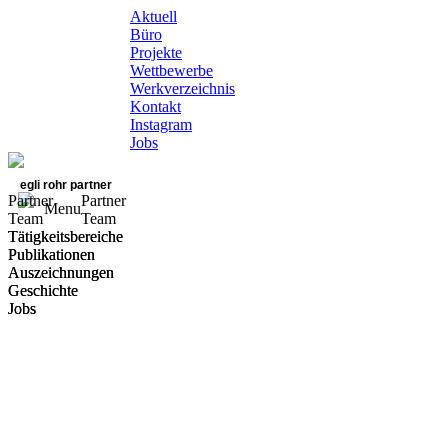
Aktuell
Büro
Projekte
Wettbewerbe
Werkverzeichnis
Kontakt
Instagram
Jobs
egli rohr partner
Partner
Partner
Menu
Team
Team
Tätigkeitsbereiche
Tätigkeitsbereiche
Publikationen
Publikationen
Auszeichnungen
Auszeichnungen
Geschichte
Geschichte
Jobs
Jobs