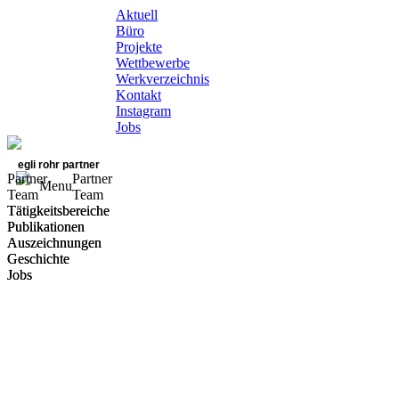
Aktuell
Büro
Projekte
Wettbewerbe
Werkverzeichnis
Kontakt
Instagram
Jobs
egli rohr partner
Partner
Partner
Menu
Team
Team
Tätigkeitsbereiche
Tätigkeitsbereiche
Publikationen
Publikationen
Auszeichnungen
Auszeichnungen
Geschichte
Geschichte
Jobs
Jobs