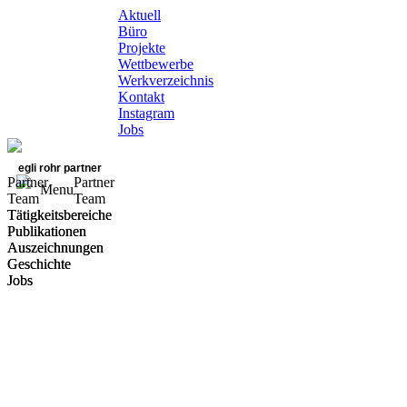
Aktuell
Büro
Projekte
Wettbewerbe
Werkverzeichnis
Kontakt
Instagram
Jobs
egli rohr partner
Partner
Partner
Menu
Team
Team
Tätigkeitsbereiche
Tätigkeitsbereiche
Publikationen
Publikationen
Auszeichnungen
Auszeichnungen
Geschichte
Geschichte
Jobs
Jobs