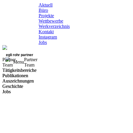
Aktuell
Büro
Projekte
Wettbewerbe
Werkverzeichnis
Kontakt
Instagram
Jobs
egli rohr partner
Partner
Partner
Menu
Team
Team
Tätigkeitsbereiche
Tätigkeitsbereiche
Publikationen
Publikationen
Auszeichnungen
Auszeichnungen
Geschichte
Geschichte
Jobs
Jobs