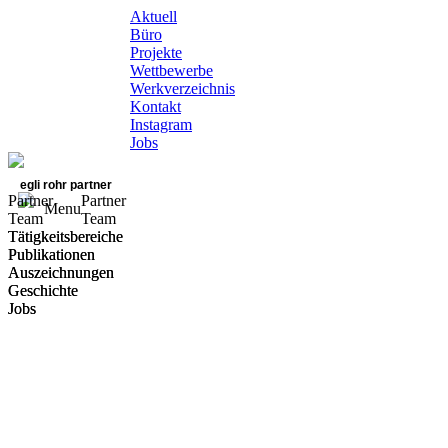
Aktuell
Büro
Projekte
Wettbewerbe
Werkverzeichnis
Kontakt
Instagram
Jobs
egli rohr partner
Partner
Partner
Menu
Team
Team
Tätigkeitsbereiche
Tätigkeitsbereiche
Publikationen
Publikationen
Auszeichnungen
Auszeichnungen
Geschichte
Geschichte
Jobs
Jobs